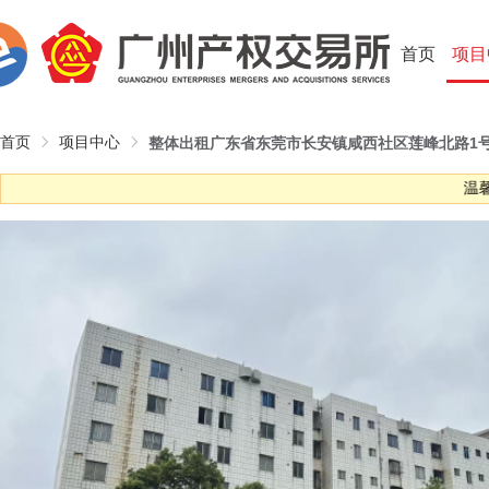
首页
项目
首页
项目中心
整体出租广东省东莞市长安镇咸西社区莲峰北路1
温馨提示:意