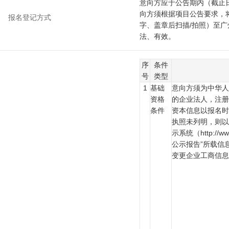
意向方应于公告期内（截止
向方须根据项目公告要求，
报名登记方式
字、盖章后扫描/拍照）至
法、有效。
序
条件
号
类型
1
基础
意向方须为中华
资格
的企业法人，注册
条件
资本信息以报名
执照未列明，则
示系统（http://w
公示报告”所载信
变更企业工商信